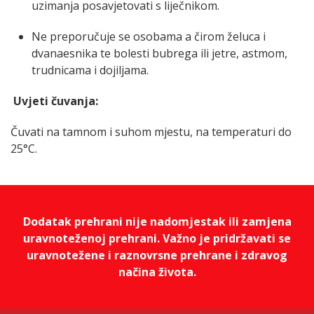
uzimanja posavjetovati s liječnikom.
Ne preporučuje se osobama a čirom želuca i
dvanaesnika te bolesti bubrega ili jetre, astmom,
trudnicama i dojiljama.
Uvjeti čuvanja:
Čuvati na tamnom i suhom mjestu, na temperaturi do
25°C.
Dodatak prehrani nije nadomjestak ili zamjena
uravnoteženoj prehrani. Važno je pridržavati se
uravnotežene i raznovrsne prehrane i zdravog
načina života.