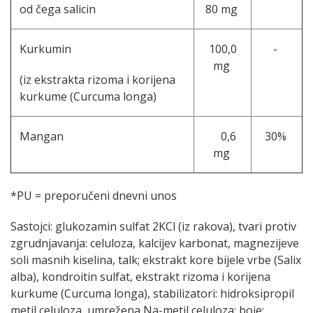
od čega salicin
80 mg
Kurkumin
100,0
-
mg
(iz ekstrakta rizoma i korijena
kurkume (Curcuma longa)
Mangan
0,6
30%
mg
*PU = preporučeni dnevni unos
Sastojci: glukozamin sulfat 2KCl (iz rakova), tvari protiv
zgrudnjavanja: celuloza, kalcijev karbonat, magnezijeve
soli masnih kiselina, talk; ekstrakt kore bijele vrbe (Salix
alba), kondroitin sulfat, ekstrakt rizoma i korijena
kurkume (Curcuma longa), stabilizatori: hidroksipropil
metil celuloza, umrežena Na-metil celuloza; boje: