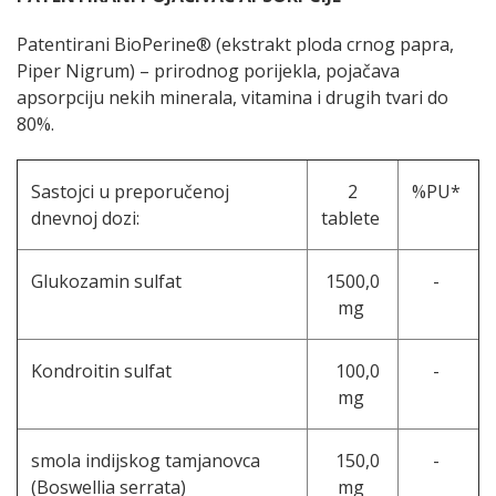
Patentirani BioPerine® (ekstrakt ploda crnog papra,
Piper Nigrum) – prirodnog porijekla, pojačava
apsorpciju nekih minerala, vitamina i drugih tvari do
80%.
Sastojci u preporučenoj
2
%PU*
dnevnoj dozi:
tablete
Glukozamin sulfat
1500,0
-
mg
Kondroitin sulfat
100,0
-
mg
smola indijskog tamjanovca
150,0
-
(Boswellia serrata)
mg