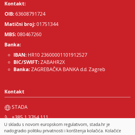
Kontakt:
OIB:
63608791724
Matični broj:
01751344
MBS:
080467260
Banka:
IBAN:
HR10 23600001101912527
BIC/SWIFT:
ZABAHR2X
Banka:
ZAGREBAČKA BANKA d.d. Zagreb
Kontakt
STADA
+385 1 3764 111
U skladu s novom europskom regulativom, stada.hr je
Facebook
nadogradio politiku privatnosti i korištenja kolačića. Kolačiće