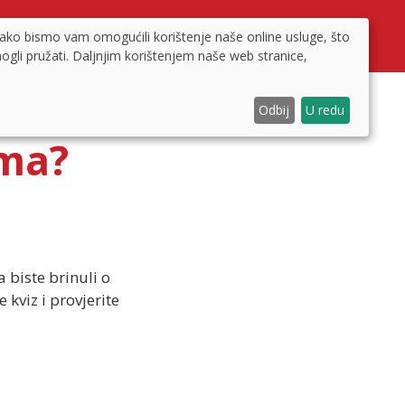
VIZ
FUNKCIJA ZGLOBOVA
ARTHROSUPPORT INTENSIVE
kako bismo vam omogućili korištenje naše online usluge, što
mogli pružati. Daljnjim korištenjem naše web stranice,
Odbij
U redu
ima?
 biste brinuli o
 kviz i provjerite