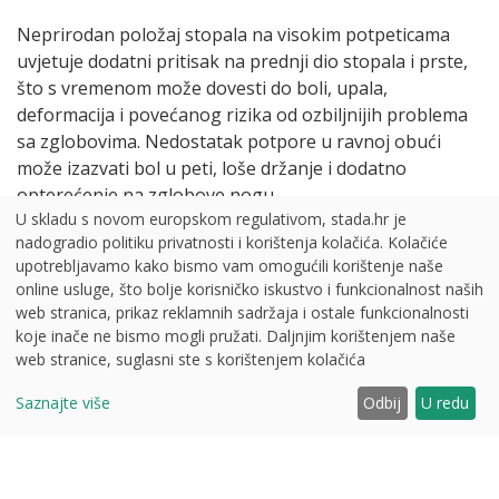
Neprirodan položaj stopala na visokim potpeticama
uvjetuje dodatni pritisak na prednji dio stopala i prste,
što s vremenom može dovesti do boli, upala,
deformacija i povećanog rizika od ozbiljnijih problema
sa zglobovima. Nedostatak potpore u ravnoj obući
može izazvati bol u peti, loše držanje i dodatno
opterećenje na zglobove nogu.
U skladu s novom europskom regulativom, stada.hr je
nadogradio politiku privatnosti i korištenja kolačića. Kolačiće
Što možete učiniti?
upotrebljavamo kako bismo vam omogućili korištenje naše
online usluge, što bolje korisničko iskustvo i funkcionalnost naših
Birajte cipele koje imaju anatomski oblikovan uložak,
web stranica, prikaz reklamnih sadržaja i ostale funkcionalnosti
odgovarajuću potporu za svod stopala i čvrste, ali
koje inače ne bismo mogli pružati. Daljnjim korištenjem naše
savitljive potplate. Visina potpetice ne bi trebala
web stranice, suglasni ste s korištenjem kolačića
prelaziti 5 cm, a vrh cipele treba biti dovoljno širok kako
3
bi prsti imali prostora.
Saznajte više
Odbij
U redu
Preintenzivan ili nepravilan