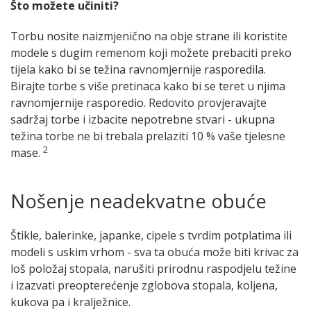
Što možete učiniti?
Torbu nosite naizmjenično na obje strane ili koristite
modele s dugim remenom koji možete prebaciti preko
tijela kako bi se težina ravnomjernije rasporedila.
Birajte torbe s više pretinaca kako bi se teret u njima
ravnomjernije rasporedio. Redovito provjeravajte
sadržaj torbe i izbacite nepotrebne stvari - ukupna
težina torbe ne bi trebala prelaziti 10 % vaše tjelesne
2
mase.
Nošenje neadekvatne obuće
Štikle, balerinke, japanke, cipele s tvrdim potplatima ili
modeli s uskim vrhom - sva ta obuća može biti krivac za
loš položaj stopala, narušiti prirodnu raspodjelu težine
i izazvati preopterećenje zglobova stopala, koljena,
kukova pa i kralježnice.