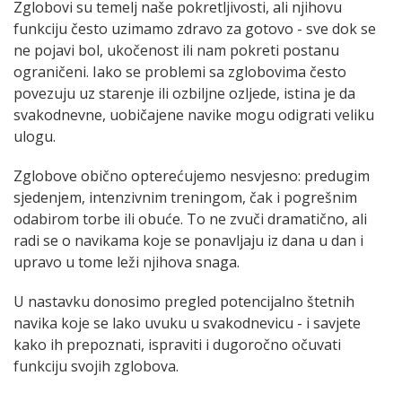
Zglobovi su temelj naše pokretljivosti, ali njihovu
funkciju često uzimamo zdravo za gotovo - sve dok se
ne pojavi bol, ukočenost ili nam pokreti postanu
ograničeni. Iako se problemi sa zglobovima često
povezuju uz starenje ili ozbiljne ozljede, istina je da
svakodnevne, uobičajene navike mogu odigrati veliku
ulogu.
Zglobove obično opterećujemo nesvjesno: predugim
sjedenjem, intenzivnim treningom, čak i pogrešnim
odabirom torbe ili obuće. To ne zvuči dramatično, ali
radi se o navikama koje se ponavljaju iz dana u dan i
upravo u tome leži njihova snaga.
U nastavku donosimo pregled potencijalno štetnih
navika koje se lako uvuku u svakodnevicu - i savjete
kako ih prepoznati, ispraviti i dugoročno očuvati
funkciju svojih zglobova.