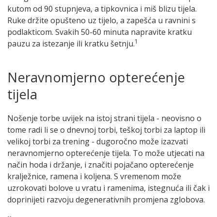
kutom od 90 stupnjeva, a tipkovnica i miš blizu tijela.
Ruke držite opušteno uz tijelo, a zapešća u ravnini s
podlakticom. Svakih 50-60 minuta napravite kratku
1
pauzu za istezanje ili kratku šetnju.
Neravnomjerno opterećenje
tijela
Nošenje torbe uvijek na istoj strani tijela - neovisno o
tome radi li se o dnevnoj torbi, teškoj torbi za laptop ili
velikoj torbi za trening - dugoročno može izazvati
neravnomjerno opterećenje tijela. To može utjecati na
način hoda i držanje, i značiti pojačano opterećenje
kralježnice, ramena i koljena. S vremenom može
uzrokovati bolove u vratu i ramenima, istegnuća ili čak i
doprinijeti razvoju degenerativnih promjena zglobova.